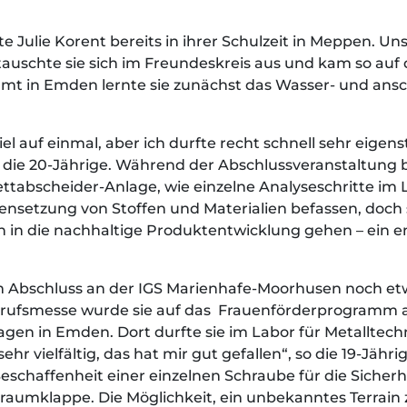
e Julie Korent bereits in ihrer Schulzeit in Meppen. U
 tauschte sie sich im Freundeskreis aus und kam so au
 in Emden lernte sie zunächst das Wasser- und ansc
l auf einmal, aber ich durfte recht schnell sehr eige
so die 20-Jährige. Während der Abschlussveranstaltung b
ttabscheider-Anlage, wie einzelne Analyseschritte im 
nsetzung von Stoffen und Materialien befassen, doch 
in in die nachhaltige Produktentwicklung gehen – ein e
 Abschluss an der IGS Marienhafe-Moorhusen noch etw
 Berufsmesse wurde sie auf das Frauenförderprogram
wagen in Emden. Dort durfte sie im Labor für Metalltec
ehr vielfältig, das hat mir gut gefallen“, so die 19-Jähr
eschaffenheit einer einzelnen Schraube für die Sicherh
erraumklappe. Die Möglichkeit, ein unbekanntes Terrain