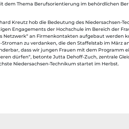
it dem Thema Berufsorientierung im behördlichen Bere
rhard Kreutz hob die Bedeutung des Niedersachsen-Te
ältigen Engagements der Hochschule im Bereich der Fra
ges Netzwerk“ an Firmenkontakten aufgebaut werden ko
-Stroman zu verdanken, die den Staffelstab im März an 
wunderbar, dass wir jungen Frauen mit dem Programm 
ieren dürfen“, betonte Jutta Dehoff-Zuch, zentrale Gle
hste Niedersachsen-Technikum startet im Herbst.