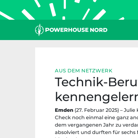
Zum
Inhalt
springen
AUS DEM NETZWERK
Technik-Ber
kennengeler
Emden
(27. Februar 2025) – Jul
Check noch einmal eine ganz and
dem vergangenen Jahr zu verda
absolviert und durften für sechs