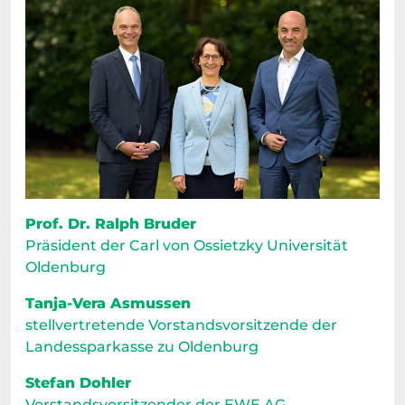
Prof. Dr. Ralph Bruder
Präsident der Carl von Ossietzky Universität
Oldenburg
Tanja-Vera Asmussen
stellvertretende Vorstandsvorsitzende der
Landessparkasse zu Oldenburg
Stefan Dohler
Vorstandsvorsitzender der EWE AG