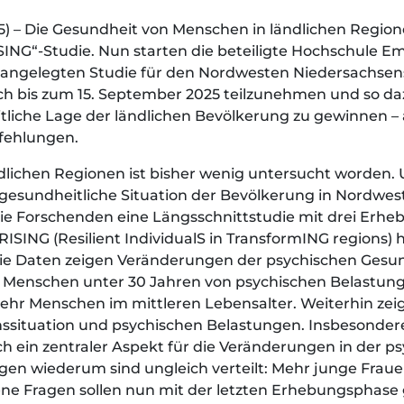
025) – Die Gesundheit von Menschen in ländlichen Regi
ING“-Studie. Nun starten die beteiligte Hochschule Em
it angelegten Studie für den Nordwesten Niedersachsen
och bis zum 15. September 2025 teilzunehmen und so da
liche Lage der ländlichen Bevölkerung zu gewinnen – a
fehlungen.
dlichen Regionen ist bisher wenig untersucht worden.
e gesundheitliche Situation der Bevölkerung in Nordwe
die Forschenden eine Längsschnittstudie mit drei Erhe
RISING (Resilient IndividualS in TransformING regions) 
ie Daten zeigen Veränderungen der psychischen Gesund
 Menschen unter 30 Jahren von psychischen Belastunge
ehr Menschen im mittleren Lebensalter. Weiterhin zei
ituation und psychischen Belastungen. Insbesonder
h ein zentraler Aspekt für die Veränderungen in der p
gen wiederum sind ungleich verteilt: Mehr junge Frau
fene Fragen sollen nun mit der letzten Erhebungsphase