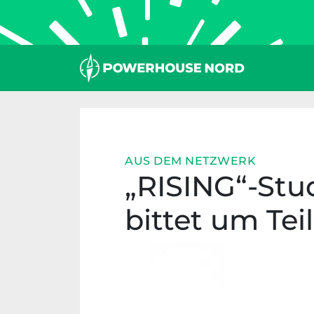
Zum
Inhalt
springen
AUS DEM NETZWERK
„RISING“-Stud
bittet um Te