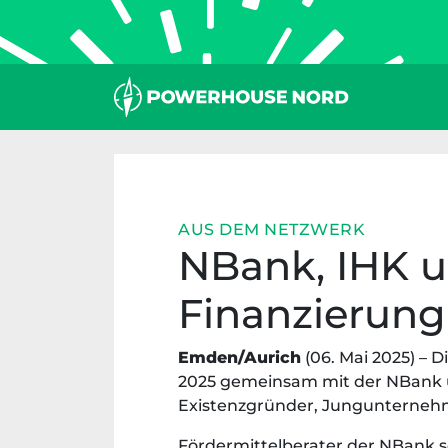
Zum
Inhalt
springen
AUS DEM NETZWERK
NBank, IHK 
Finanzierung
Emden/Aurich
(06. Mai 2025) – 
2025 gemeinsam mit der NBank 
Existenzgründer, Jungunternehme
Fördermittelberater der NBank s