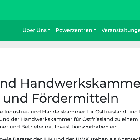
Über Uns
Powerzentren
Veranstaltung
und Handwerkskammer
 und Fördermitteln
Die Industrie- und Handelskammer für Ostfriesland und 
und der Handwerkskammer für Ostfriesland zu einem 
r und Betriebe mit Investitionsvorhaben ein.
owie Berater der IHK und der HWK stehen als Ansprech