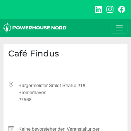
Zum
Inhalt
springen
Café Findus
Bürgermeister-Smidt-Straße 218
Bremerhaven
27568
Keine bevorstehenden Veranstaltungen