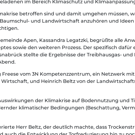
geladenen im Bereich Klimaschutz und Klimaanpassung
Klimakrise betroffen sind und damit umgehen müssen, w
 Baumschul- und Landwirtschaft anzuhören und Ideen 
chtigen.
emeinde Apen, Kassandra Legatzki, begrüßte alle An
ptes sowie den weiteren Prozess. Der spezifisch dafür 
nabrück stellte die Ergebnisse der Treibhausgas- und 
Abend.
g Freese vom 3N Kompetenzzentrum, ein Netzwerk mi
n Wirtschaft, und Heinrich Beltz von der Landwirtsch
e Auswirkungen der Klimakrise auf Bodennutzung und T
dernder klimatischer Bedingungen (Beschattung, Verm
rierte Herr Beltz, der deutlich machte, dass Trockenst
 auch die Entwicklung der Torfreduzierung hin zu noc