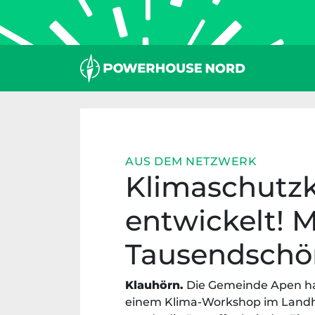
Zum
Inhalt
springen
AUS DEM NETZWERK
Klimaschutz
entwickelt! 
Tausendschö
Klauhörn.
Die Gemeinde Apen hat
einem Klima-Workshop im Landho