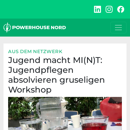
Zum
Inhalt
springen
AUS DEM NETZWERK
Jugend macht MI(N)T:
Jugendpflegen
absolvieren gruseligen
Workshop