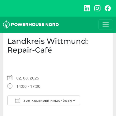
Zum
Inhalt
springen
Landkreis Wittmund:
Repair-Café
02. 08. 2025
14:00 - 17:00
ZUM KALENDER HINZUFÜGEN
ICS herunterladen
Google Kalende