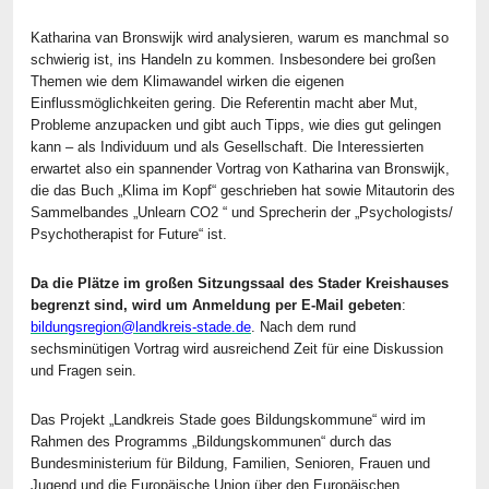
Katharina van Bronswijk wird analysieren, warum es manchmal so
schwierig ist, ins Handeln zu kommen. Insbesondere bei großen
Themen wie dem Klimawandel wirken die eigenen
Einflussmöglichkeiten gering. Die Referentin macht aber Mut,
Probleme anzupacken und gibt auch Tipps, wie dies gut gelingen
kann – als Individuum und als Gesellschaft. Die Interessierten
erwartet also ein spannender Vortrag von Katharina van Bronswijk,
die das Buch „Klima im Kopf“ geschrieben hat sowie Mitautorin des
Sammelbandes „Unlearn CO2 “ und Sprecherin der „Psychologists/
Psychotherapist for Future“ ist.
Da die Plätze im großen Sitzungssaal des Stader Kreishauses
begrenzt sind, wird um Anmeldung per E-Mail gebeten
:
bildungsregion@landkreis-stade.de
. Nach dem rund
sechsminütigen Vortrag wird ausreichend Zeit für eine Diskussion
und Fragen sein.
Das Projekt „Landkreis Stade goes Bildungskommune“ wird im
Rahmen des Programms „Bildungskommunen“ durch das
Bundesministerium für Bildung, Familien, Senioren, Frauen und
Jugend und die Europäische Union über den Europäischen