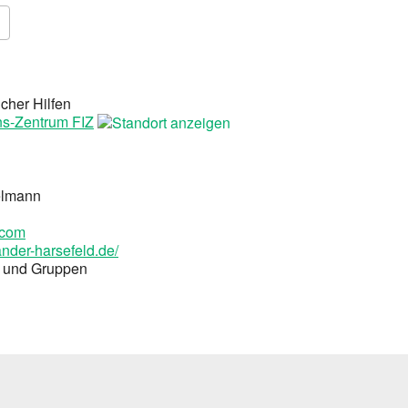
Google Kalender
iCalendar
cher Hilfen
ns-Zentrum FIZ
elmann
.com
nder-harsefeld.de/
en und Grup­pen