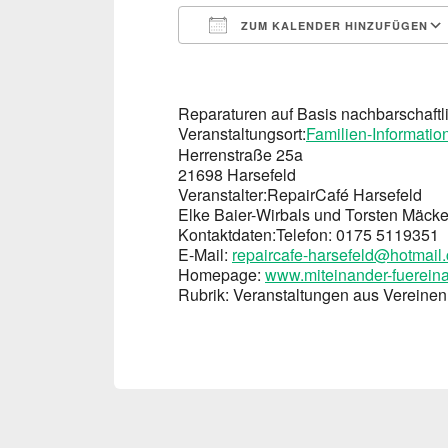
ZUM KALENDER HINZUFÜGEN
ICS herunterladen
Reparaturen auf Basis nachbarschaftli
Veranstaltungsort:
Familien-Informatio
Herrenstraße 25a
21698 Harsefeld
Veranstalter:
RepairCafé Harsefeld
Elke Baier-Wirbals und Torsten Mäck
Kontaktdaten:
Telefon: 0175 5119351
E-Mail:
repaircafe-harsefeld@hotmail
Homepage:
www.miteinander-fuereina
Rubrik: Ver­an­stal­tun­gen aus Ver­ei­n