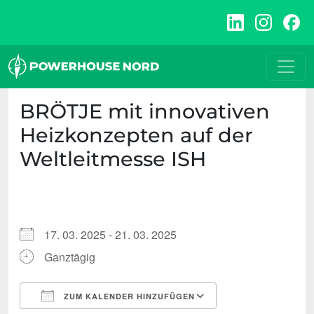
Zum
Inhalt
springen
BRÖTJE mit innovativen
Heizkonzepten auf der
Weltleitmesse ISH
17. 03. 2025 - 21. 03. 2025
Ganztägig
ZUM KALENDER HINZUFÜGEN