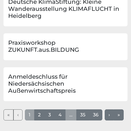
Deutsche KlimaStiftung: Kleine
Wanderausstellung KLIMAFLUCHT in
Heidelberg
Praxisworkshop
ZUKUNFT.aus.BILDUNG
Anmeldeschluss für
Niedersächsischen
Außenwirtschaftspreis
«
‹
1
2
3
4
…
35
36
›
»