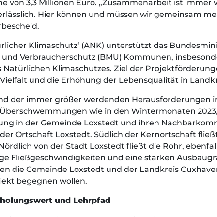
e von 3,3 Millionen Euro. „Zusammenarbeit ist immer w
erlässlich. Hier können und müssen wir gemeinsam mehr
rbescheid.
licher Klimaschutz‘ (ANK) unterstützt das Bundesmini
it und Verbraucherschutz (BMU) Kommunen, insbesonde
türlichen Klimaschutzes. Ziel der Projektförderung
n Vielfalt und die Erhöhung der Lebensqualität in Land
und der immer größer werdenden Herausforderungen i
nd Überschwemmungen wie in den Wintermonaten 2023
ung in der Gemeinde Loxstedt und ihren Nachbarkom
er Ortschaft Loxstedt. Südlich der Kernortschaft fließt
ördlich von der Stadt Loxstedt fließt die Rohr, ebenfa
ge Fließgeschwindigkeiten und eine starken Ausbaugra
aben die Gemeinde Loxstedt und der Landkreis Cuxhav
ekt begegnen wollen.
rholungswert und Lehrpfad