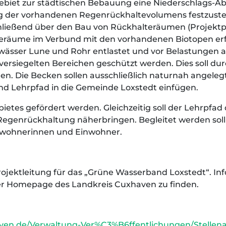
dgebiet zur städtischen Bebauung eine Niederschlags-A
 der vorhandenen Regenrückhaltevolumens festzustell
ießend über den Bau von Rückhalteräumen (Projektph
eräume im Verbund mit den vorhandenen Biotopen er
Gewässer Lune und Rohr entlastet und vor Belastungen 
versiegelten Bereichen geschützt werden. Dies soll du
n. Die Becken sollen ausschließlich naturnah angelegt
d Lehrpfad in die Gemeinde Loxstedt einfügen.
bietes gefördert werden. Gleichzeitig soll der Lehrpf
egenrückhaltung näherbringen. Begleitet werden soll
nwohnerinnen und Einwohner.
rojektleitung für das „Grüne Wasserband Loxstedt“. In
der Homepage des Landkreis Cuxhaven zu finden.
aven.de/Verwaltung-Ver%C3%B6ffentlichungen/Stellen