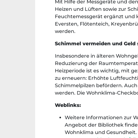
Mit Hilfe der Messgeräte und de
Heizen und Lüften sowie zur Sc
Feuchtemessgerät ergänzt und ka
Eversten, Flötenteich, Kreyenbr
werden.
Schimmel vermeiden und Geld s
Insbesondere in älteren Wohngeb
Reduzierung der Raumtemperatur 
Heizperiode ist es wichtig, mit
zu erneuern: Erhöhte Luft­feuc
Schimmel­pilzen befördern. Auch
werden. Die Wohnklima-Checkbox 
Weblinks:
Weitere Informationen zur W
Angebot der Bibliothek find
Wohnklima und Gesundheit. I