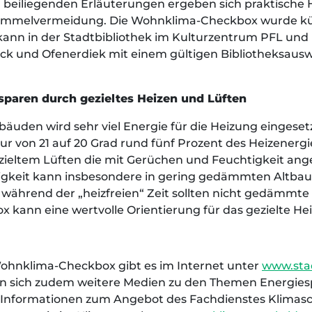
n beiliegenden Erläuterungen ergeben sich praktische
himmelvermeidung. Die Wohnklima-Checkbox wurde kür
nn in der Stadtbibliothek im Kulturzentrum PFL und in 
ück und Ofenerdiek mit einem gültigen Bibliotheksausw
paren durch gezieltes Heizen und Lüften
äuden wird sehr viel Energie für die Heizung eingeset
von 21 auf 20 Grad rund fünf Prozent des Heizenergie
 gezieltem Lüften die mit Gerüchen und Feuchtigkeit a
htigkeit kann insbesondere in gering gedämmten Altb
 während der „heizfreien“ Zeit sollten nicht gedämmte
kann eine wertvolle Orientierung für das gezielte Heiz
ohnklima-Checkbox gibt es im Internet unter
www.stad
en sich zudem weitere Medien zu den Themen Energies
nformationen zum Angebot des Fachdienstes Klimasch