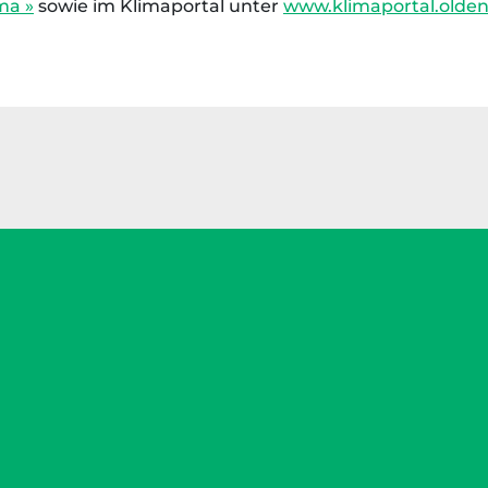
ma »
sowie im Klimaportal unter
www.klimaportal.olden